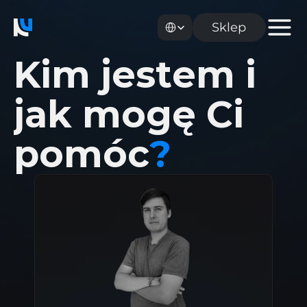
Select Language
Sklep
K
i
m
j
e
s
t
e
m
i
j
a
k
m
o
g
ę
C
i
p
o
m
ó
c
?